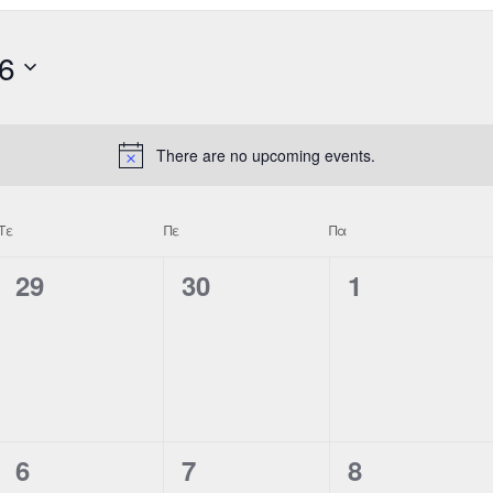
6
There are no upcoming events.
Τε
Πε
Πα
0
0
0
29
30
1
events,
events,
events,
0
0
0
6
7
8