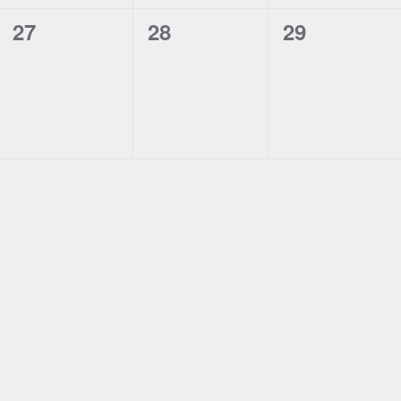
0
0
0
27
28
29
events,
events,
events,