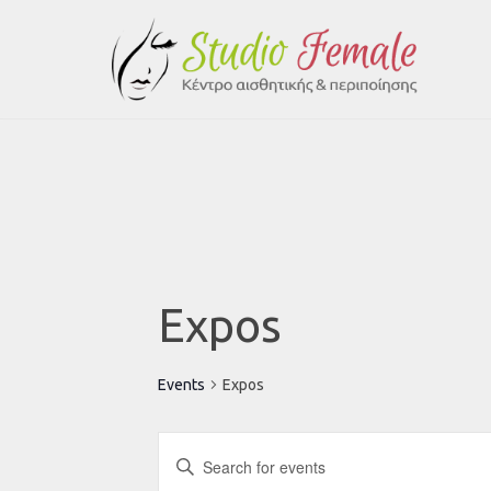
Expos
Events
Expos
Events
Enter
Search
Keyword.