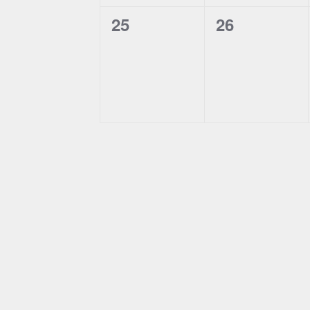
0
0
25
26
events,
events,